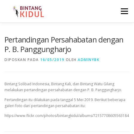
Lompat ke konten
Menu
BERANDA
TENTANG KAMI
MEDIA
Pertandingan Persahabatan dengan
P. B. Panggungharjo
MARI BERKOLABORASI
KONTAK
EN
FR
DIPOSKAN PADA
16/05/2019
OLEH
ADMINYBK
Bintang Solibad Indonesia, Bintang Kali, dan Bintang Watu Gilang
melakukan pertandingan persahabatan dengan P. B. Panggungharjo.
Pertandingan itu dilakukan pada tanggal 5 Mei 2019. Berikut beberapa
galeri foto dari pertandingan persahabatan itu:
https://www.flickr.com/photos/bintangkidul/albums/72157708605563184