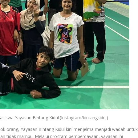
easiswa Yayasan Bintang Kidul.(Instagram/bintangkidul)
ok orang, Yayasan Bintang Kidul kini menjelma menjadi wadah untuk
an tidak mampu. Melalui program pemberdayaan, yayasan ini