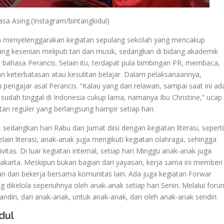
sa Asing.(Instagram/bintangkidul)
uga menyelenggarakan kegiatan sepulang sekolah yang mencakup
ang kesenian meliputi tari dan musik, sedangkan di bidang akademik
 bahasa Perancis. Selain itu, terdapat pula bimbingan PR, membaca,
n keterbatasan atau kesulitan belajar. Dalam pelaksanaannya,
 pengajar asal Perancis. “Kalau yang dari relawan, sampai saat ini ad
sudah tinggal di Indonesia cukup lama, namanya Ibu Christine,” ucap
atan reguler yang berlangsung hampir setiap hari.
sedangkan hari Rabu dan Jumat diisi dengan kegiatan literasi, seperti
lain literasi, anak-anak juga mengikuti kegiatan olahraga, sehingga
ivitas. Di luar kegiatan internal, setiap hari Minggu anak-anak juga
yakarta. Meskipun bukan bagian dari yayasan, kerja sama ini memberi
gan dan bekerja bersama komunitas lain. Ada juga kegiatan Forwar
 dikelola sepenuhnya oleh anak-anak setiap hari Senin. Melalui foru
andiri, dari anak-anak, untuk anak-anak, dan oleh anak-anak sendiri.
dul