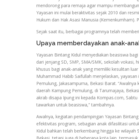
mendorong para remaja agar mampu membangun masa
Yayasan ini mulai beraktivitas sejak 2010 dan resm
Hukum dan Hak Asasi Manusia (Kemenkumham). Pend
Sejak saat itu, berbagai programnya telah memberi
Upaya memberdayakan anak-ana
Yayasan Bintang Kidul menyediakan beasiswa bagi 
dari jenjang SD, SMP, SMA/SMK, sekolah vokasi, hin
khusus bagi anak-anak yang memiliki kesulitan luar
Muhammad Habib Saifullah menjelaskan, yayasan 
Pemulung, Jakasampurna, Bekasi Barat. “Awalnya
daerah Kampung Pemulung, di Tarumajaya, Bekasi Bar
akrab disapa Ipung ini kepada Kompas.com, Sabtu (1
tawarkan untuk beasiswa,” tambahnya.
Awalnya, kegiatan pendampingan Yayasan Bintang 
efektivitas program, sebagian anak difasilitasi un
Kidul bahkan telah berkembang hingga ke wilayah S
Bekasi, tetapi juga di beberapa kota lain, termasu