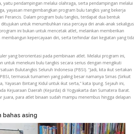
, yaitu pendampingan melalui olahraga, serta pendampingan melalui
raga, yayasan mengembangkan program bulu tangkis yang bekerja
ri Perancis. Dalam program bulu tangkis, terdapat dua bentuk
 ditujukan untuk menumbuhkan rasa percaya diri anak-anak sekaligus
i program ini bukan untuk mencetak atlet, melainkan memberikan
, membangun kepercayaan diri, serta terhindar dari kegiatan yang tid
ler yang berorientasi pada pembinaan atlet. Melalui program ini,
 untuk menekuni bulu tangkis secara serius dengan mengikuti
tuan Bulutangkis Seluruh Indonesia (PBSI). “Jadi, kita ikut sertakan
BSI, termasuk turnamen yang paling besar namanya Sirnas (Sirkuit
ita, Yayasan Bintang Kidul untuk ikut serta,” kata Ipung. Sejauh ini,
 pada Kejuaraan Daerah (Kejurda) di Yogyakarta dan Sumatera Barat.
lar juara, para atlet binaan sudah mampu menembus hingga delapan
 bahas asing