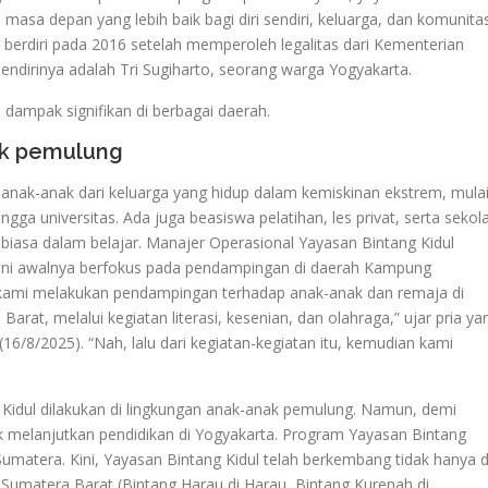
 depan yang lebih baik bagi diri sendiri, keluarga, dan komunitas
i berdiri pada 2016 setelah memperoleh legalitas dari Kementerian
irinya adalah Tri Sugiharto, seorang warga Yogyakarta.
 dampak signifikan di berbagai daerah.
k pemulung
anak-anak dari keluarga yang hidup dalam kemiskinan ekstrem, mula
gga universitas. Ada juga beasiswa pelatihan, les privat, serta sekol
 biasa dalam belajar. Manajer Operasional Yayasan Bintang Kidul
ini awalnya berfokus pada pendampingan di daerah Kampung
 kami melakukan pendampingan terhadap anak-anak dan remaja di
at, melalui kegiatan literasi, kesenian, dan olahraga,” ujar pria ya
6/8/2025). “Nah, lalu dari kegiatan-kegiatan itu, kemudian kami
Kidul dilakukan di lingkungan anak-anak pemulung. Namun, demi
tuk melanjutkan pendidikan di Yogyakarta. Program Yayasan Bintang
umatera. Kini, Yayasan Bintang Kidul telah berkembang tidak hanya d
k Sumatera Barat (Bintang Harau di Harau, Bintang Kurenah di