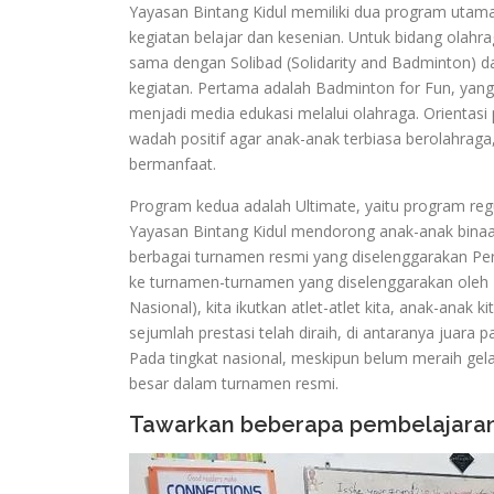
Yayasan Bintang Kidul memiliki dua program utama
kegiatan belajar dan kesenian. Untuk bidang olah
sama dengan Solibad (Solidarity and Badminton) da
kegiatan. Pertama adalah Badminton for Fun, yang
menjadi media edukasi melalui olahraga. Orientas
wadah positif agar anak-anak terbiasa berolahraga
bermanfaat.
Program kedua adalah Ultimate, yaitu program regu
Yayasan Bintang Kidul mendorong anak-anak binaan
berbagai turnamen resmi yang diselenggarakan Persa
ke turnamen-turnamen yang diselenggarakan oleh P
Nasional), kita ikutkan atlet-atlet kita, anak-anak k
sejumlah prestasi telah diraih, di antaranya juara
Pada tingkat nasional, meskipun belum meraih ge
besar dalam turnamen resmi.
Tawarkan beberapa pembelajaran