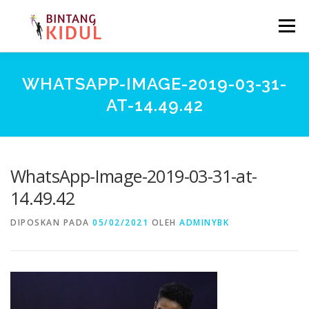
Lompat ke konten
Menu
BERANDA
TENTANG KAMI
MEDIA
WHATSAPP-IMAGE-2019-03-31-
AT-14.49.42
MARI BERKOLABORASI
KONTAK
EN
FR
WhatsApp-Image-2019-03-31-at-
14.49.42
DIPOSKAN PADA
05/02/2021
OLEH
ADMINYBK