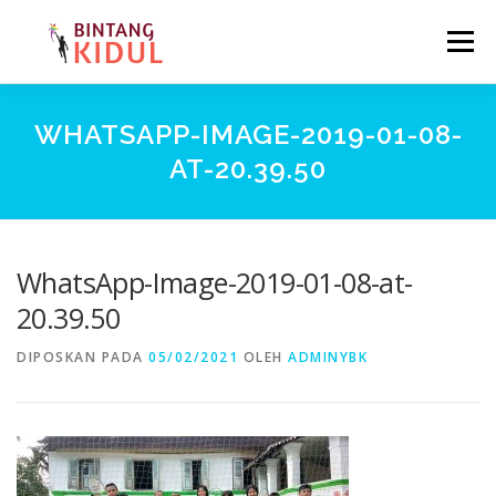
Lompat ke konten
Menu
BERANDA
TENTANG KAMI
MEDIA
WHATSAPP-IMAGE-2019-01-08-
AT-20.39.50
MARI BERKOLABORASI
KONTAK
EN
FR
WhatsApp-Image-2019-01-08-at-
20.39.50
DIPOSKAN PADA
05/02/2021
OLEH
ADMINYBK